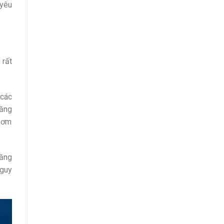
 yêu
 rất
 các
răng
thơm
răng
nguy