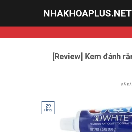
Chuyển
NHAKHOAPLUS.NET
đến
nội
dung
[Review] Kem đánh ră
ĐÃ ĐĂ
29
Th12