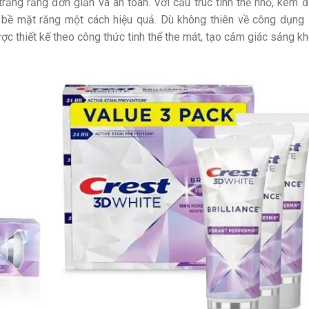
rắng răng đơn giản và an toàn. Với cấu trúc tinh thể nhỏ, kem 
 bề mặt răng một cách hiệu quả. Dù không thiên về công dụng
c thiết kế theo công thức tinh thể the mát, tạo cảm giác sảng kh