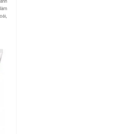
đánh
 làm
oái,