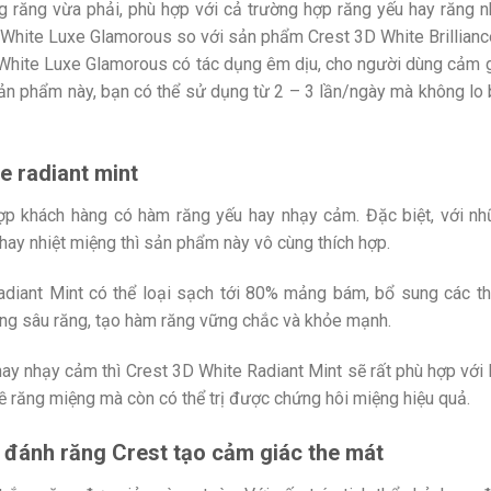
 răng vừa phải, phù hợp với cả trường hợp răng yếu hay răng 
White Luxe Glamorous so với sản phẩm Crest 3D White Brillianc
White Luxe Glamorous có tác dụng êm dịu, cho người dùng cảm 
sản phẩm này, bạn có thể sử dụng từ 2 – 3 lần/ngày mà không lo 
e radiant mint
p khách hàng có hàm răng yếu hay nhạy cảm. Đặc biệt, với n
ay nhiệt miệng thì sản phẩm này vô cùng thích hợp.
adiant Mint có thể loại sạch tới 80% mảng bám, bổ sung các t
ạng sâu răng, tạo hàm răng vững chắc và khỏe mạnh.
ay nhạy cảm thì Crest 3D White Radiant Mint sẽ rất phù hợp với
ề răng miệng mà còn có thể trị được chứng hôi miệng hiệu quả.
đánh răng Crest
tạo cảm giác the mát