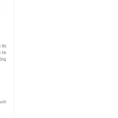
 thị
 tin
hông
dưới