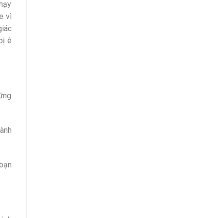
nhạy
e vì
giác
bị ê
hững
hành
 bạn