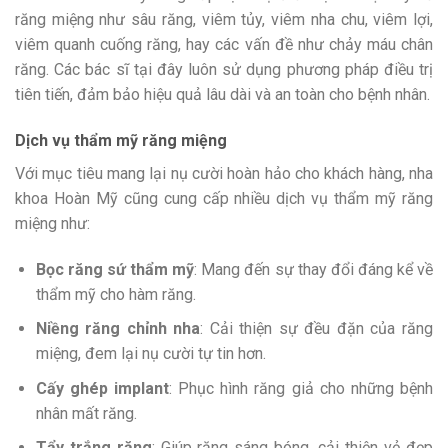
răng miệng như sâu răng, viêm tủy, viêm nha chu, viêm lợi,
viêm quanh cuống răng, hay các vấn đề như chảy máu chân
răng. Các bác sĩ tại đây luôn sử dụng phương pháp điều trị
tiên tiến, đảm bảo hiệu quả lâu dài và an toàn cho bệnh nhân.
Dịch vụ thẩm mỹ răng miệng
Với mục tiêu mang lại nụ cười hoàn hảo cho khách hàng, nha
khoa Hoàn Mỹ cũng cung cấp nhiều dịch vụ thẩm mỹ răng
miệng như:
Bọc răng sứ thẩm mỹ
: Mang đến sự thay đổi đáng kể về
thẩm mỹ cho hàm răng.
Niềng răng chỉnh nha
: Cải thiện sự đều đặn của răng
miệng, đem lại nụ cười tự tin hơn.
Cấy ghép implant
: Phục hình răng giả cho những bệnh
nhân mất răng.
Tẩy trắng răng
: Giúp răng sáng bóng, cải thiện vẻ đẹp