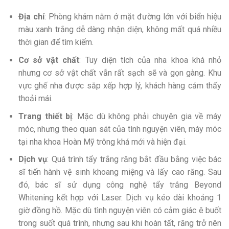
Địa chỉ
: Phòng khám nằm ở mặt đường lớn với biển hiệu
màu xanh trắng dễ dàng nhận diện, không mất quá nhiều
thời gian để tìm kiếm.
Cơ sở vật chất
: Tuy diện tích của nha khoa khá nhỏ
nhưng cơ sở vật chất vẫn rất sạch sẽ và gọn gàng. Khu
vực ghế nha được sắp xếp hợp lý, khách hàng cảm thấy
thoải mái.
Trang thiết bị
: Mặc dù không phải chuyên gia về máy
móc, nhưng theo quan sát của tình nguyện viên, máy móc
tại nha khoa Hoàn Mỹ trông khá mới và hiện đại.
Dịch vụ
: Quá trình tẩy trắng răng bắt đầu bằng việc bác
sĩ tiến hành vệ sinh khoang miệng và lấy cao răng. Sau
đó, bác sĩ sử dụng công nghệ tẩy trắng Beyond
Whitening kết hợp với Laser. Dịch vụ kéo dài khoảng 1
giờ đồng hồ. Mặc dù tình nguyện viên có cảm giác ê buốt
trong suốt quá trình, nhưng sau khi hoàn tất, răng trở nên