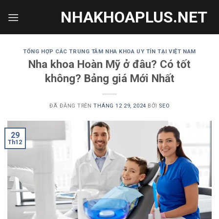
Chuyển
NHAKHOAPLUS.NET
đến
nội
dung
TỔNG HỢP CÁC TRUNG TÂM NHA KHOA UY TÍN TẠI VIỆT NAM
Nha khoa Hoàn Mỹ ở đâu? Có tốt
không? Bảng giá Mới Nhất
ĐÃ ĐĂNG TRÊN
THÁNG 12 29, 2024
BỞI
SEO
29
Th12