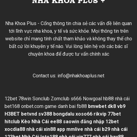
Nha Khoa Plus - Cổng thông tin chia sẻ các vấn đề liên quan
tới lĩnh vực nha khoa, y tế và sức khỏe. Mọi thông tin trên
website chỉ mang tính chất tham khảo và không thay thế cho
bất cứ lời khuyên y tế nào. Vui lòng liên hệ với các bác sĩ
chuyên khoa để được tư vấn chính xác
Contact us:
info@nhakhoaplus.net
12bet
78win
Sonclub
Zomclub
s666
Nowgoal
hb88
nhà cái
bet168
onbet.com
game danh bai
fb88
bmwbet
dk8
vb9
H3BET
betvnd
sv388
bongdalu
xoso66
rikvip
77bet
hitclub
Kèo Nhà Cái
ee88
saowin
đăng nhập 12bet
xocdia88
nhà cái xin88
app mmlive
nhà cái b29
nhà cái
123bet
Nhà Cái loto188
nhà cái vin777
nhà cái hay88