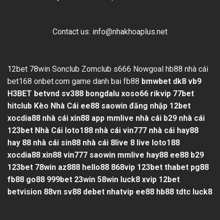
Contact us:
info@nhakhoaplus.net
12bet
78win
Sonclub
Zomclub
s666
Nowgoal
hb88
nhà cái
bet168
onbet.com
game danh bai
fb88
bmwbet
dk8
vb9
H3BET
betvnd
sv388
bongdalu
xoso66
rikvip
77bet
hitclub
Kèo Nhà Cái
ee88
saowin
đăng nhập 12bet
xocdia88
nhà cái xin88
app mmlive
nhà cái b29
nhà cái
123bet
Nhà Cái loto188
nhà cái vin777
nhà cái hay88
hay 88
nhà cái sin88
nhà cái 8live
8 live
loto188
xocdia88
xin88
vin777
saowin
mmlive
hay88
ee88
b29
123bet
78win
az888
hello88
868vip
123bet
thabet
pg88
fb88
go88
999bet
23win
58win
luck8
xvip
12bet
betvision
88vn
sv88
debet
nhatvip
ee88
hb88
tdtc
luck8