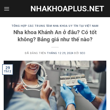
Chuyển
NHAKHOAPLUS.NET
đến
nội
dung
TỔNG HỢP CÁC TRUNG TÂM NHA KHOA UY TÍN TẠI VIỆT NAM
Nha khoa Khánh An ở đâu? Có tốt
không? Bảng giá như thế nào?
ĐÃ ĐĂNG TRÊN
THÁNG 12 29, 2024
BỞI
SEO
29
Th12