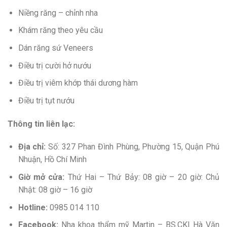
Niềng răng – chỉnh nha
Khám răng theo yêu cầu
Dán răng sứ Veneers
Điều trị cười hở nướu
Điều trị viêm khớp thái dương hàm
Điều trị tụt nướu
Thông tin liên lạc:
Địa chỉ:
Số: 327 Phan Đình Phùng, Phường 15, Quận Phú
Nhuận, Hồ Chí Minh
Giờ mở cửa:
Thứ Hai – Thứ Bảy: 08 giờ – 20 giờ: Chủ
Nhật: 08 giờ – 16 giờ
Hotline:
0985 014 110
Facebook:
Nha khoa thẩm mỹ Martin – BS.CKI Hà Văn