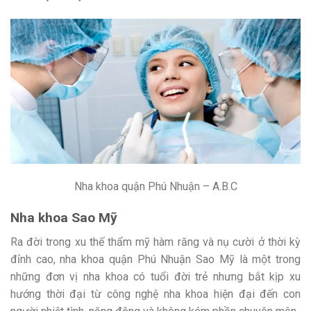
Nha khoa quận Phú Nhuận – A.B.C
Nha khoa Sao Mỹ
Ra đời trong xu thế thẩm mỹ hàm răng và nụ cười ở thời kỳ
đỉnh cao, nha khoa quận Phú Nhuận Sao Mỹ là một trong
những đơn vị nha khoa có tuổi đời trẻ nhưng bắt kịp xu
hướng thời đại từ công nghệ nha khoa hiện đại đến con