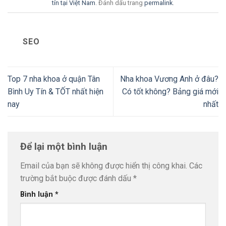
tín tại Việt Nam
. Đánh dấu trang
permalink
.
SEO
Top 7 nha khoa ở quận Tân
Nha khoa Vương Anh ở đâu?
Bình Uy Tín & TỐT nhất hiện
Có tốt không? Bảng giá mới
nay
nhất
Để lại một bình luận
Email của bạn sẽ không được hiển thị công khai.
Các
trường bắt buộc được đánh dấu
*
Bình luận
*