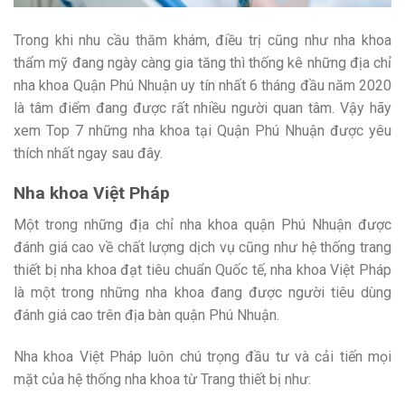
Trong khi nhu cầu thăm khám, điều trị cũng như nha khoa
thẩm mỹ đang ngày càng gia tăng thì thống kê những địa chỉ
nha khoa Quận Phú Nhuận uy tín nhất 6 tháng đầu năm 2020
là tâm điểm đang được rất nhiều người quan tâm. Vậy hãy
xem Top 7 những nha khoa tại Quận Phú Nhuận được yêu
thích nhất ngay sau đây.
Nha khoa Việt Pháp
Một trong những địa chỉ nha khoa quận Phú Nhuận được
đánh giá cao về chất lượng dịch vụ cũng như hệ thống trang
thiết bị nha khoa đạt tiêu chuẩn Quốc tế, nha khoa Việt Pháp
là một trong những nha khoa đang được người tiêu dùng
đánh giá cao trên địa bàn quận Phú Nhuận.
Nha khoa Việt Pháp luôn chú trọng đầu tư và cải tiến mọi
mặt của hệ thống nha khoa từ Trang thiết bị như: