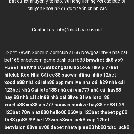
bất cứ lời khuyên y tế nào. Vui lòng liên hệ với các bác sĩ
chuyên khoa để được tư vấn chính xác
Contact us:
info@nhakhoaplus.net
12bet
78win
Sonclub
Zomclub
s666
Nowgoal
hb88
nhà cái
bet168
onbet.com
game danh bai
fb88
bmwbet
dk8
vb9
H3BET
betvnd
sv388
bongdalu
xoso66
rikvip
77bet
hitclub
Kèo Nhà Cái
ee88
saowin
đăng nhập 12bet
xocdia88
nhà cái xin88
app mmlive
nhà cái b29
nhà cái
123bet
Nhà Cái loto188
nhà cái vin777
nhà cái hay88
hay 88
nhà cái sin88
nhà cái 8live
8 live
loto188
xocdia88
xin88
vin777
saowin
mmlive
hay88
ee88
b29
123bet
78win
az888
hello88
868vip
123bet
thabet
pg88
fb88
go88
999bet
23win
58win
luck8
xvip
12bet
betvision
88vn
sv88
debet
nhatvip
ee88
hb88
tdtc
luck8