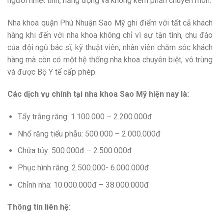
người nhiệt tình, năng động và không kém phần chuyên môn.
Nha khoa quận Phú Nhuận Sao Mỹ ghi điểm với tất cả khách
hàng khi đến với nha khoa không chỉ vì sự tận tình, chu đáo
của đội ngũ bác sĩ, kỹ thuật viên, nhân viên chăm sóc khách
hàng mà còn có một hệ thống nha khoa chuyên biệt, vô trùng
và được Bộ Y tế cấp phép.
Các dịch vụ chính tại nha khoa Sao Mỹ hiện nay là:
Tẩy trắng răng: 1.100.000 – 2.200.000đ
Nhổ răng tiểu phẫu: 500.000 – 2.000.000đ
Chữa tủy: 500.000đ – 2.500.000đ
Phục hình răng: 2.500.000- 6.000.000đ
Chỉnh nha: 10.000.000đ – 38.000.000đ
Thông tin liên hệ: