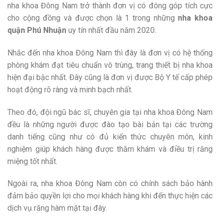
nha khoa Đông Nam trở thành đơn vị có đóng góp tích cực
cho cộng đồng và được chọn là 1 trong những
nha khoa
quận Phú Nhuận
uy tín nhất đầu năm 2020.
Nhắc đến nha khoa Đông Nam thì đây là đơn vị có hệ thống
phòng khám đạt tiêu chuẩn vô trùng, trang thiết bị nha khoa
hiện đại bậc nhất. Đây cũng là đơn vị được Bộ Y tế cấp phép
hoạt động rõ ràng và minh bạch nhất.
Theo đó, đội ngũ bác sĩ, chuyên gia tại nha khoa Đông Nam
đều là những người được đào tạo bài bản tại các trường
danh tiếng cũng như có đủ kiến thức chuyên môn, kinh
nghiệm giúp khách hàng được thăm khám và điều trị răng
miệng tốt nhất.
Ngoài ra, nha khoa Đông Nam còn có chính sách bảo hành
đảm bảo quyền lợi cho mọi khách hàng khi đến thực hiện các
dịch vụ răng hàm mặt tại đây.