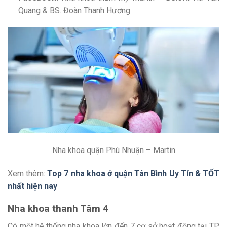
Quang & BS. Đoàn Thanh Hương
Nha khoa quận Phú Nhuận – Martin
Xem thêm:
Top 7 nha khoa ở quận Tân Bình Uy Tín & TỐT
nhất hiện nay
Nha khoa thanh Tâm 4
Có một hệ thống nha khoa lớn đến 7 cơ sở hoạt động tại TP.