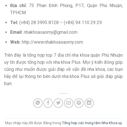
Địa chỉ:
73 Phan Đình Phùng, P.17, Quận Phú Nhuận,
TPHCM
Tel:
(+84) 28 3995 8128 – (+84) 94 110 29 29
Email:
nhakhoasaomy@gmail.com
Web:
http://www.nhakhoasaomy.com
Trên đây là tổng hợp top 7 địa chỉ nha khoa quận Phú Nhuận
uy tín được tổng hợp với nha khoa Plus. Mọi ý kiến đóng góp
cũng như muốn được giải đáp về vấn đề nha khoa, các bạn
hãy để lại thông tin bên dưới nha khoa Plus sẽ giải đáp giúp
bạn.
Mục nhập này đã được đăng trong
Tổng hợp các trung tâm Nha Khoa uy