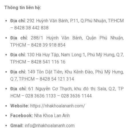
Thông tin liên hệ:
Địa chỉ:
292 Huỳnh Văn Bánh, P.11, Q.Phú Nhuận, TP.HCM
– 8428 38 442 838
Địa chỉ:
288/1 Huỳnh Văn Bánh, Quận Phú Nhuận,
TPHCM – 8428 39 918 854
Địa chỉ:
130 Hà Huy Tập, Nam Long 1, Phú Mỹ Hưng, Q.7,
TP.HCM – 8428 541 116 16
Địa chỉ:
149 Tôn Dật Tiên, Khu Kênh Đào, Phú Mỹ Hưng,
Q.7, TP.HCM – 8428 54 121 314
Địa chỉ:
61 Nguyễn Cơ Thạch, khu đô thị Sala, Q.2, TP
HCM – 028 3636 1133 – 028 3636 1144
Website:
https://nhakhoalananh.com/
Facebook:
Nha Khoa Lan Anh
Gmail:
info@nhakhoalananh.com