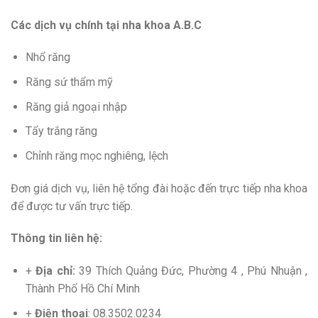
Các dịch vụ chính tại nha khoa A.B.C
Nhổ răng
Răng sứ thẩm mỹ
Răng giả ngoại nhập
Tẩy trắng răng
Chỉnh răng mọc nghiêng, lệch
Đơn giá dịch vụ, liên hệ tổng đài hoặc đến trực tiếp nha khoa
để được tư vấn trực tiếp.
Thông tin liên hệ:
+
Địa chỉ:
39 Thích Quảng Đức, Phường 4 , Phú Nhuận ,
Thành Phố Hồ Chí Minh
+
Điện thoại
: 08.3502.0234