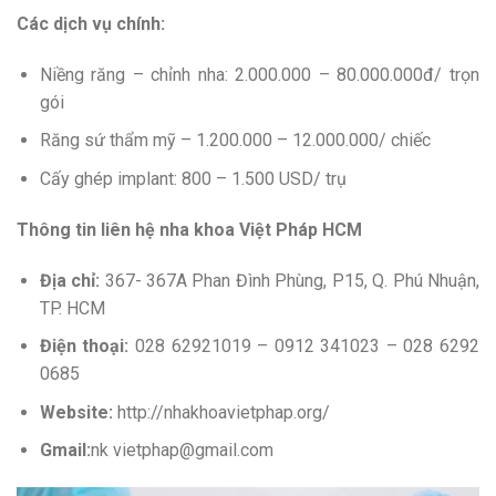
Các dịch vụ chính:
Niềng răng – chỉnh nha: 2.000.000 – 80.000.000đ/ trọn
gói
Răng sứ thẩm mỹ – 1.200.000 – 12.000.000/ chiếc
Cấy ghép implant: 800 – 1.500 USD/ trụ
Thông tin liên hệ nha khoa Việt Pháp HCM
Địa chỉ:
367- 367A Phan Đình Phùng, P15, Q. Phú Nhuận,
TP. HCM
Điện thoại:
028 62921019 – 0912 341023 – 028 6292
0685
Website:
http://nhakhoavietphap.org/
Gmail:
nk
vietphap@gmail.com