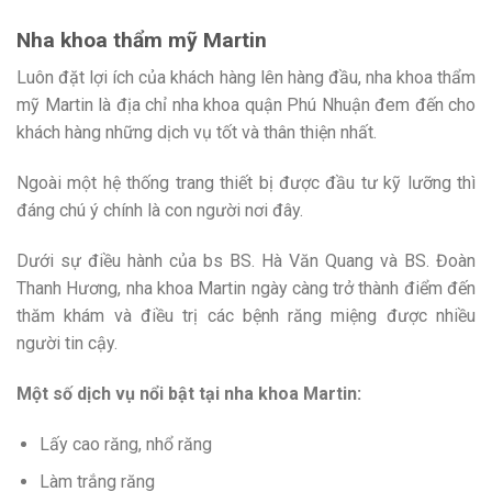
Nha khoa thẩm mỹ Martin
Luôn đặt lợi ích của khách hàng lên hàng đầu, nha khoa thẩm
mỹ Martin là địa chỉ nha khoa quận Phú Nhuận đem đến cho
khách hàng những dịch vụ tốt và thân thiện nhất.
Ngoài một hệ thống trang thiết bị được đầu tư kỹ lưỡng thì
đáng chú ý chính là con người nơi đây.
Dưới sự điều hành của bs BS. Hà Văn Quang và BS. Đoàn
Thanh Hương, nha khoa Martin ngày càng trở thành điểm đến
thăm khám và điều trị các bệnh răng miệng được nhiều
người tin cậy.
Một số dịch vụ nổi bật tại nha khoa Martin:
Lấy cao răng, nhổ răng
Làm trắng răng