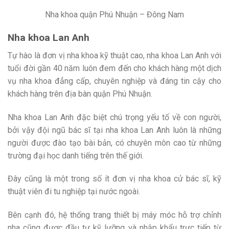
Nha khoa quận Phú Nhuận – Đông Nam
Nha khoa Lan Anh
Tự hào là đơn vị nha khoa kỹ thuật cao, nha khoa Lan Anh với
tuổi đời gần 40 năm luôn đem đến cho khách hàng một dịch
vụ nha khoa đẳng cấp, chuyên nghiệp và đáng tin cậy cho
khách hàng trên địa bàn quận Phú Nhuận.
Nha khoa Lan Anh đặc biệt chú trọng yếu tố về con người,
bởi vậy đội ngũ bác sĩ tại nha khoa Lan Anh luôn là những
người được đào tạo bài bản, có chuyên môn cao từ những
trường đại học danh tiếng trên thế giới.
Đây cũng là một trong số ít đơn vị nha khoa cử bác sĩ, kỹ
thuật viên đi tu nghiệp tại nước ngoài.
Bên cạnh đó, hệ thống trang thiết bị máy móc hỗ trợ chỉnh
nha cũng được đầu tư kỹ lưỡng và nhập khẩu trực tiếp từ