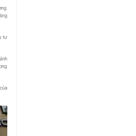
ợng.
đăng
u tư
cảnh
ương
 của