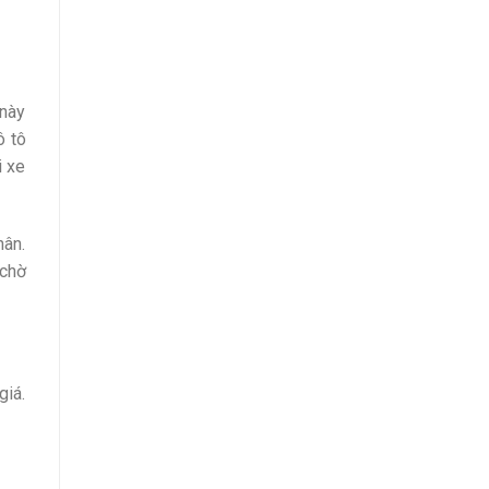
 này
ô tô
i xe
hân.
 chờ
giá.