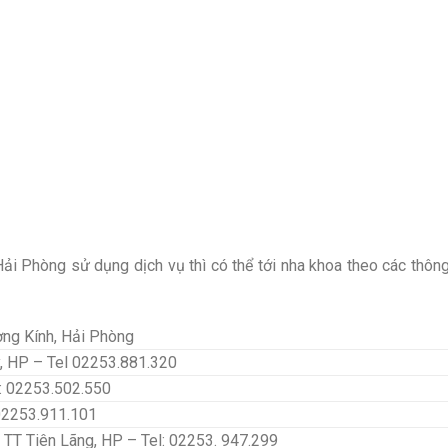
 Phòng sử dụng dịch vụ thì có thể tới nha khoa theo các thông
ng Kính, Hải Phòng
y, HP – Tel 02253.881.320
l: 02253.502.550
 02253.911.101
, TT Tiên Lãng, HP – Tel: 02253. 947.299