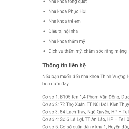
Nha khoa tổng quát
Nha khoa Phục Hồi
Nha khoa trẻ em
Điều trị nội nha
Nha khoa thẩm mỹ
Dịch vụ thẩm mỹ, chăm sóc răng miệng
Thông tin liên hệ
Nếu bạn muốn đến nha khoa Thịnh Vượng Hải
bên dưới đây:
Cơ sở 1: B105 Km 1,4 Phạm Văn Đồng, Dươ
Cơ sở 2: 72 Thọ Xuân, TT Núi Đôi, Kiến Thụ
Cơ sở 3: 84 Lạch Tray, Ngô Quyền, HP – Te
Cơ sở 4: Số 6 Lê Lợi, TT An Lão, HP – Tel:
Cơ sở 5: Cơ sở quân dân y khu 1, Huyện đội