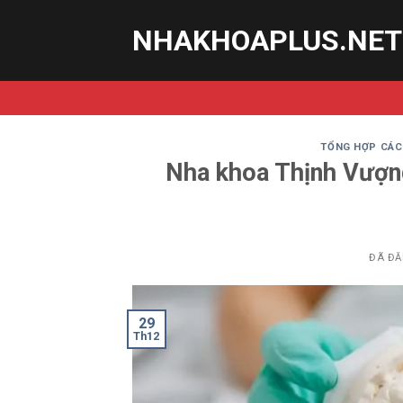
Chuyển
NHAKHOAPLUS.NET
đến
nội
dung
TỔNG HỢP CÁC 
Nha khoa Thịnh Vượng
ĐÃ ĐĂ
29
Th12