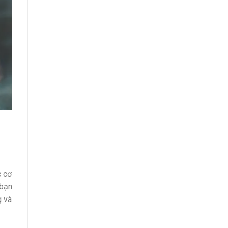
c cơ
 bạn
g và